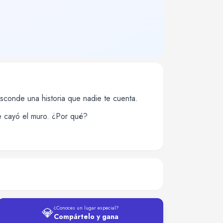
esconde una historia que nadie te cuenta.
e cayó el muro. ¿Por qué?
💎
¿Conoces un lugar especial?
Compártelo y gana