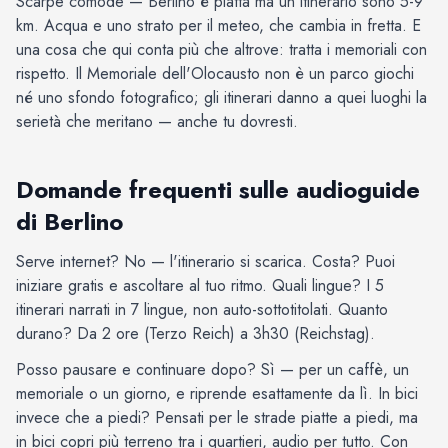
Scarpe comode — Berlino è piatta ma un itinerario sono 5-9
km. Acqua e uno strato per il meteo, che cambia in fretta. E
una cosa che qui conta più che altrove: tratta i memoriali con
rispetto. Il Memoriale dell'Olocausto non è un parco giochi
né uno sfondo fotografico; gli itinerari danno a quei luoghi la
serietà che meritano — anche tu dovresti.
Domande frequenti sulle audioguide
di Berlino
Serve internet? No — l'itinerario si scarica. Costa? Puoi
iniziare gratis e ascoltare al tuo ritmo. Quali lingue? I 5
itinerari narrati in 7 lingue, non auto-sottotitolati. Quanto
durano? Da 2 ore (Terzo Reich) a 3h30 (Reichstag).
Posso pausare e continuare dopo? Sì — per un caffè, un
memoriale o un giorno, e riprende esattamente da lì. In bici
invece che a piedi? Pensati per le strade piatte a piedi, ma
in bici copri più terreno tra i quartieri, audio per tutto. Con