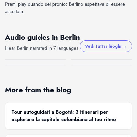
Premi play quando sei pronto; Berlino aspettava di essere
ascoltata.
Audio guides in Berlin
Museo
Kaiser-Wilhelm-
Bebelplatz
Blindenwerkstatt Otto
Vedi tutti i luoghi
→
Hear Berlin narrated in 7 languages
Gropius Bau
Gedächtniskirche
Weidt
Berlin
Berlin
Berlin
Berlin
More from the blog
Tour autoguidati a Bogotá: 3 itinerari per
esplorare la capitale colombiana al tuo ritmo