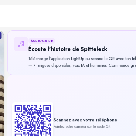
AUDIOGUIDE
Écoute l'histoire de Spitteleck
Télécharge l'application LightUp ou scanne le QR avec ton té
— 7 langues disponibles, voix IA et humaines. Commence gratu
Scannez avec votre téléphone
Pointez votre caméra sur le code QR