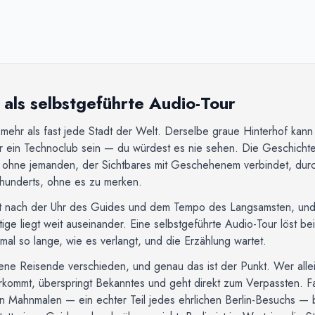
als selbstgeführte Audio-Tour
 mehr als fast jede Stadt der Welt. Derselbe graue Hinterhof kan
 ein Technoclub sein — du würdest es nie sehen. Die Geschichte 
 ohne jemanden, der Sichtbares mit Geschehenem verbindet, durc
rhunderts, ohne es zu merken.
t nach der Uhr des Guides und dem Tempo des Langsamsten, und Ber
ige liegt weit auseinander. Eine selbstgeführte Audio-Tour löst b
al so lange, wie es verlangt, und die Erzählung wartet.
dene Reisende verschieden, und genau das ist der Punkt. Wer allein
kommt, überspringt Bekanntes und geht direkt zum Verpassten. Fa
n Mahnmalen — ein echter Teil jedes ehrlichen Berlin-Besuchs — b