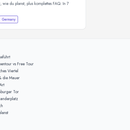
, wie du planst, plus komplettes FAQ. In 7
Germany
eführt
entour vs Free Tour
ches Viertel
& die Mauer
Art
nburger Tor
anderplatz
ch
lanst