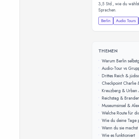
3,5 Std., wie du wählst
Sprachen.
Berlin
Audio Tours
THEMEN
•
Warum Berlin selbstg
•
Audio-Tour vs Grupp
•
Drittes Reich & jüdis
•
Checkpoint Charlie 
•
Kreuzberg & Urban 
•
Reichstag & Brande
•
Museumsinsel & Alex
•
Welche Route für di
•
Wie du deine Tage p
•
Wann du sie machst
•
Wie es funktioniert