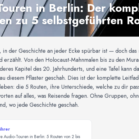
Touren in Berlin: Der komp
den zu 5 selbstgeführten R
dt, in der Geschichte an jeder Ecke spürbar ist — doch das 
d erzählt. Von den Holocaust-Mahnmalen bis zu den Murals
nderes Kapitel des 20. Jahrhunderts, und eine Tafel kann d
au diesem Pflaster geschah. Dies ist der komplette Leitfad
eben: die 5 Routen, ihre Unterschiede, welche zu dir pas
orten auf alles, was Reisende fragen. Ohne Gruppen, ohne
nd, wo jede Geschichte geschah.
ührer
rte Audio-Touren in Berlin: 5 Routen von 2 bis