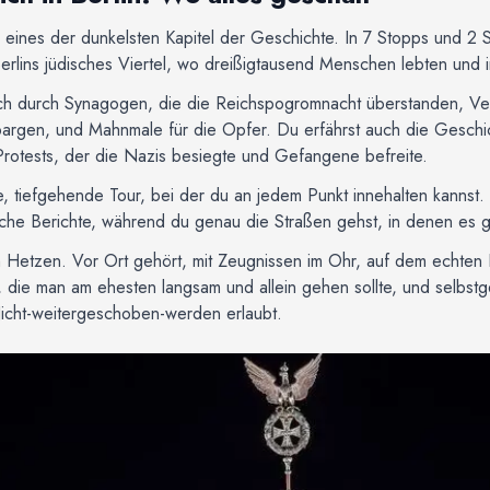
h eines der dunkelsten Kapitel der Geschichte. In 7 Stopps und 
erlins jüdisches Viertel, wo dreißigtausend Menschen lebten und 
ich durch Synagogen, die die Reichspogromnacht überstanden, Ver
rbargen, und Mahnmale für die Opfer. Du erfährst auch die Gesch
 Protests, der die Nazis besiegte und Gefangene befreite.
, tiefgehende Tour, bei der du an jedem Punkt innehalten kannst.
sche Berichte, während du genau die Straßen gehst, in denen es 
 Hetzen. Vor Ort gehört, mit Zeugnissen im Ohr, auf dem echten Bo
, die man am ehesten langsam und allein gehen sollte, und selbstge
Nicht-weitergeschoben-werden erlaubt.