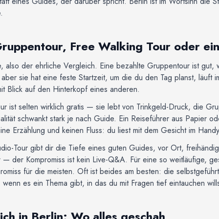
tatt eines Guides, der darüber spricht. Berlin ist im Wortsinn die S
.
Gruppentour, Free Walking Tour oder ei
e, also der ehrliche Vergleich. Eine bezahlte Gruppentour ist gut
— aber sie hat eine feste Startzeit, um die du den Tag planst, läu
mit Blick auf den Hinterkopf eines anderen.
ur ist selten wirklich gratis — sie lebt von Trinkgeld-Druck, die G
ualität schwankt stark je nach Guide. Ein Reiseführer aus Papier o
ine Erzählung und keinen Fluss: du liest mit dem Gesicht im Handy
dio-Tour gibt dir die Tiefe eines guten Guides, vor Ort, freihändi
 — der Kompromiss ist kein Live-Q&A. Für eine so weitläufige, ge
romiss für die meisten. Oft ist beides am besten: die selbstgeführt
 wenn es ein Thema gibt, in das du mit Fragen tief eintauchen wills
ich in Berlin: Wo alles geschah