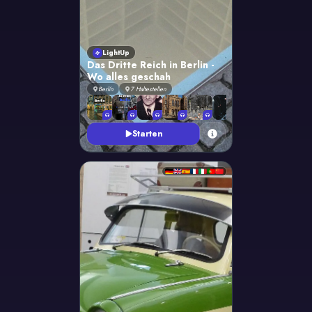
LightUp
Das Dritte Reich in Berlin -
Wo alles geschah
Berlín
7
Haltestellen
+
1
Starten