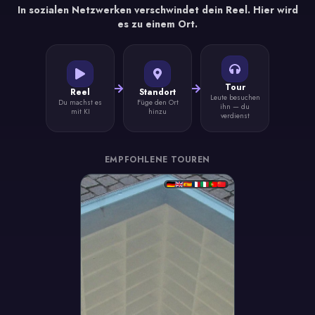
In sozialen Netzwerken verschwindet dein Reel. Hier wird
es zu einem Ort.
Tour
Reel
Standort
Leute besuchen
Du machst es
Füge den Ort
ihn — du
mit KI
hinzu
verdienst
EMPFOHLENE TOUREN