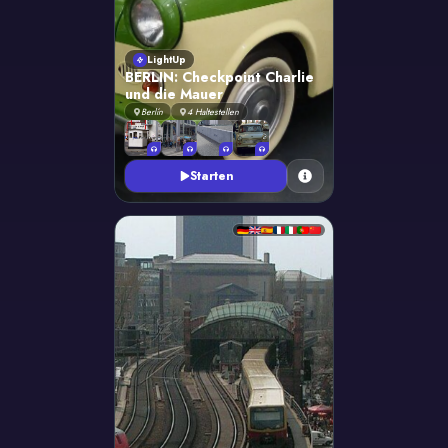
LightUp
BERLIN: Checkpoint Charlie
und die Mauer
Berlín
4
Haltestellen
Starten