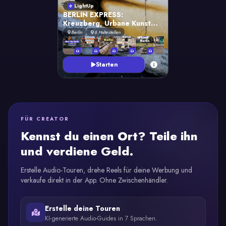
LightUp
BERLIN EXPRESS:
Kreuzberg, Urbane Kunst
und Alternative Kultur
Berlín
6
Haltestellen
Starten
FÜR CREATOR
Kennst du einen Ort? Teile ihn
und verdiene Geld.
Erstelle Audio-Touren, drehe Reels für deine Werbung und
verkaufe direkt in der App. Ohne Zwischenhändler.
Erstelle deine Touren
KI-generierte Audio-Guides in 7 Sprachen.