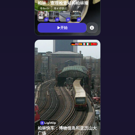
柏林：查理检查站和柏林墙
Berlín
4
停靠点
开始
LightUp
柏林快车：博物馆岛和亚历山大
广场