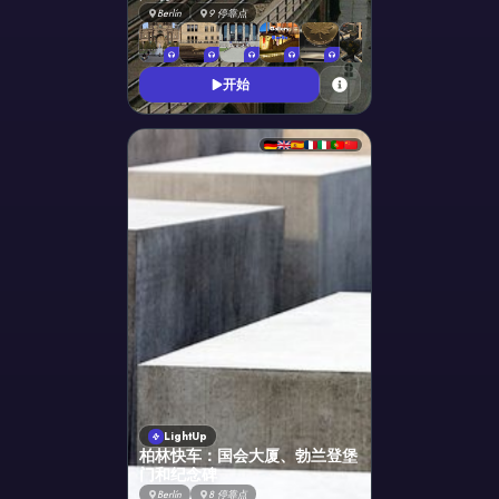
Berlín
9
停靠点
+
3
开始
LightUp
柏林快车：国会大厦、勃兰登堡
门和纪念碑
Berlín
8
停靠点