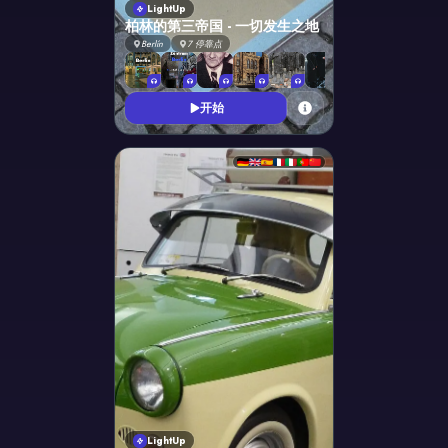
LightUp
柏林的第三帝国 - 一切发生之地
Berlín
7
停靠点
+
1
开始
LightUp