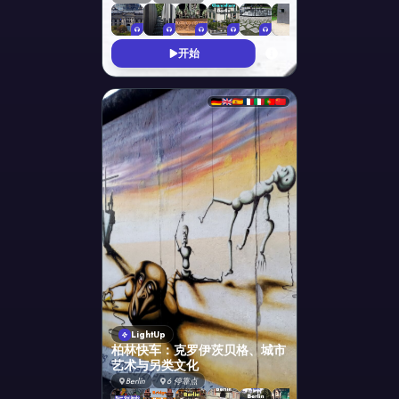
+
2
开始
LightUp
柏林快车：克罗伊茨贝格、城市
艺术与另类文化
Berlín
6
停靠点