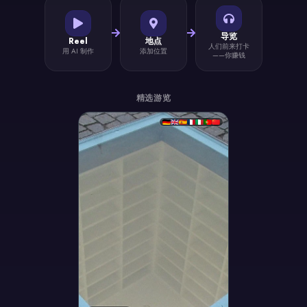
导览
Reel
地点
人们前来打卡
用 AI 制作
添加位置
——你赚钱
精选游览