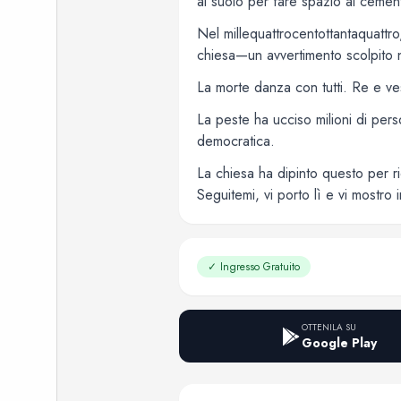
al suolo per fare spazio al cemen
Nel millequattrocentottantaquattro
chiesa—un avvertimento scolpito n
La morte danza con tutti. Re e ve
La peste ha ucciso milioni di pers
democratica.
La chiesa ha dipinto questo per ri
Seguitemi, vi porto lì e vi mostro i
✓
Ingresso Gratuito
OTTENILA SU
Google Play