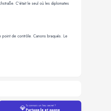
chstraße. C'était le seul où les diplomates
ce point de contrôle. Canons braqués. Le
💎
Tu connais un lieu secret ?
Partage-le et gagne