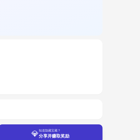
💎
知道隐藏宝藏？
分享并赚取奖励